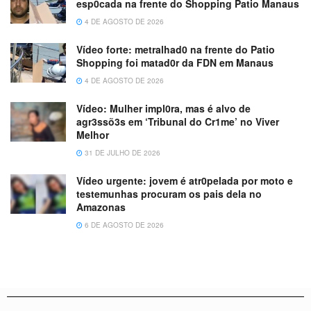
esp0cada na frente do Shopping Patio Manaus
4 DE AGOSTO DE 2026
Vídeo forte: metralhad0 na frente do Patio
Shopping foi matad0r da FDN em Manaus
4 DE AGOSTO DE 2026
Vídeo: Mulher impl0ra, mas é alvo de
agr3ssõ3s em ‘Tribunal do Cr1me’ no Viver
Melhor
31 DE JULHO DE 2026
Vídeo urgente: jovem é atr0pelada por moto e
testemunhas procuram os pais dela no
Amazonas
6 DE AGOSTO DE 2026