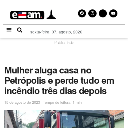
sexta-feira, 07, agosto, 2026
Especial Publicitário
Publicidade
Mulher aluga casa no
Petrópolis e perde tudo em
incêndio três dias depois
15 de agosto de 2023
Tempo de leitura: 1 min