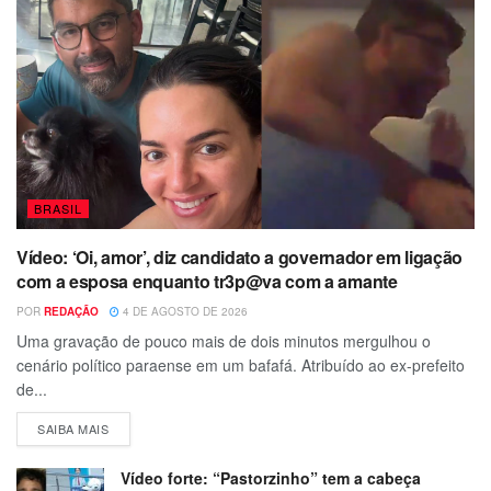
BRASIL
Vídeo: ‘Oi, amor’, diz candidato a governador em ligação
com a esposa enquanto tr3p@va com a amante
POR
REDAÇÃO
4 DE AGOSTO DE 2026
Uma gravação de pouco mais de dois minutos mergulhou o
cenário político paraense em um bafafá. Atribuído ao ex-prefeito
de...
SAIBA MAIS
Vídeo forte: “Pastorzinho” tem a cabeça