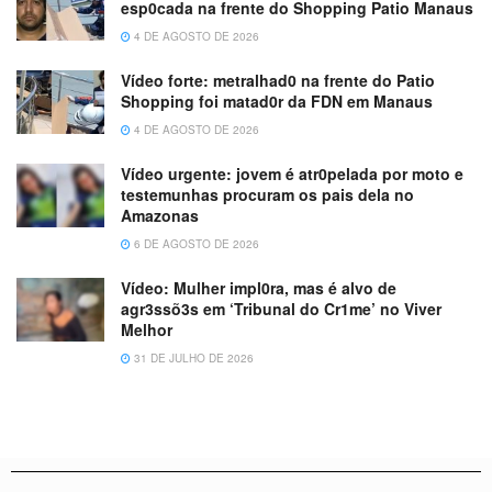
esp0cada na frente do Shopping Patio Manaus
4 DE AGOSTO DE 2026
Vídeo forte: metralhad0 na frente do Patio
Shopping foi matad0r da FDN em Manaus
4 DE AGOSTO DE 2026
Vídeo urgente: jovem é atr0pelada por moto e
testemunhas procuram os pais dela no
Amazonas
6 DE AGOSTO DE 2026
Vídeo: Mulher impl0ra, mas é alvo de
agr3ssõ3s em ‘Tribunal do Cr1me’ no Viver
Melhor
31 DE JULHO DE 2026