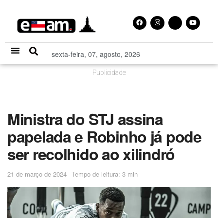
sexta-feira, 07, agosto, 2026
Especial Publicitário
Publicidade
Ministra do STJ assina
papelada e Robinho já pode
ser recolhido ao xilindró
21 de março de 2024
Tempo de leitura: 3 min