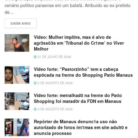
cenário político paraense em um bafafá. Atribuído ao ex-prefeito
de...
SAIBA MAIS
Vídeo: Mulher impl0ra, mas é alvo de
agr3ssõ3s em ‘Tribunal do Cr1me’ no Viver
Melhor
31 DE JULHO DE 2026
Vídeo forte: “Pastorzinho” tem a cabeça
esp0cada na frente do Shopping Patio Manaus
4 DE AGOSTO DE 2026
Vídeo forte: metralhad0 na frente do Patio
Shopping foi matad0r da FDN em Manaus
4 DE AGOSTO DE 2026
Repórter de Manaus denunc1a uso não
autorizado de fotos ínt1mas em site adult0 e
anuncia processo