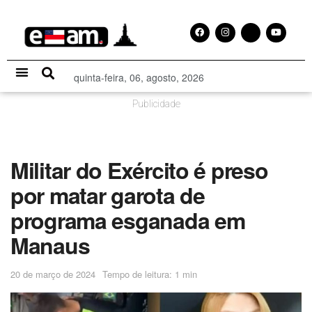
quinta-feira, 06, agosto, 2026
Especial Publicitário
Publicidade
Militar do Exército é preso
por matar garota de
programa esganada em
Manaus
20 de março de 2024
Tempo de leitura: 1 min