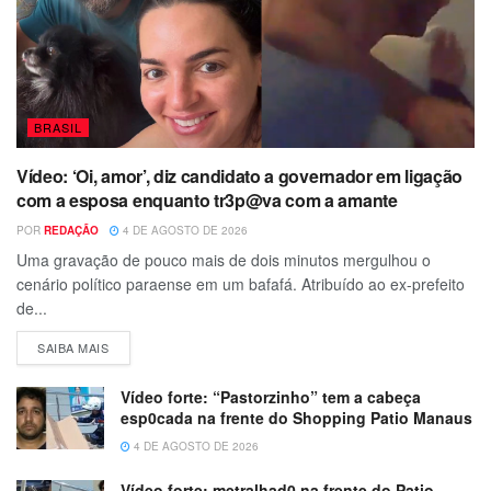
BRASIL
Vídeo: ‘Oi, amor’, diz candidato a governador em ligação
com a esposa enquanto tr3p@va com a amante
POR
REDAÇÃO
4 DE AGOSTO DE 2026
Uma gravação de pouco mais de dois minutos mergulhou o
cenário político paraense em um bafafá. Atribuído ao ex-prefeito
de...
SAIBA MAIS
Vídeo forte: “Pastorzinho” tem a cabeça
esp0cada na frente do Shopping Patio Manaus
4 DE AGOSTO DE 2026
Vídeo forte: metralhad0 na frente do Patio