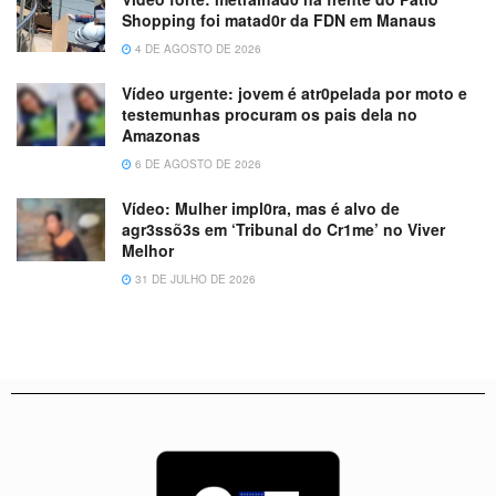
Shopping foi matad0r da FDN em Manaus
4 DE AGOSTO DE 2026
Vídeo urgente: jovem é atr0pelada por moto e
testemunhas procuram os pais dela no
Amazonas
6 DE AGOSTO DE 2026
Vídeo: Mulher impl0ra, mas é alvo de
agr3ssõ3s em ‘Tribunal do Cr1me’ no Viver
Melhor
31 DE JULHO DE 2026