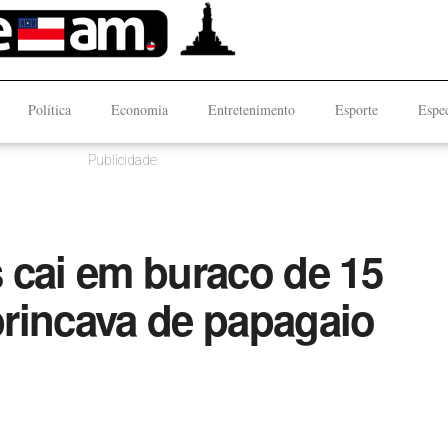
Política
Economia
Entretenimento
Esporte
Espec
Publicidade
 cai em buraco de 15
rincava de papagaio