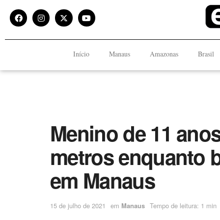
Início
Manaus
Amazonas
Brasil
Menino de 11 anos
metros enquanto b
em Manaus
15 de julho de 2021
em
Manaus
Tempo de leitura: 1 min