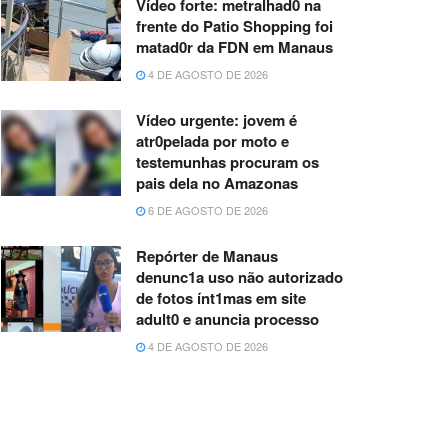
Vídeo forte: metralhad0 na
frente do Patio Shopping foi
matad0r da FDN em Manaus
4 DE AGOSTO DE 2026
Vídeo urgente: jovem é
atr0pelada por moto e
testemunhas procuram os
pais dela no Amazonas
6 DE AGOSTO DE 2026
Repórter de Manaus
denunc1a uso não autorizado
de fotos ínt1mas em site
adult0 e anuncia processo
4 DE AGOSTO DE 2026