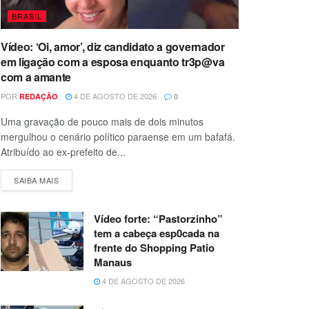
BRASIL
Vídeo: ‘Oi, amor’, diz candidato a governador
em ligação com a esposa enquanto tr3p@va
com a amante
POR
4 DE AGOSTO DE 2026
REDAÇÃO
0
Uma gravação de pouco mais de dois minutos
mergulhou o cenário político paraense em um bafafá.
Atribuído ao ex-prefeito de...
SAIBA MAIS
Vídeo forte: “Pastorzinho”
tem a cabeça esp0cada na
frente do Shopping Patio
Manaus
4 DE AGOSTO DE 2026