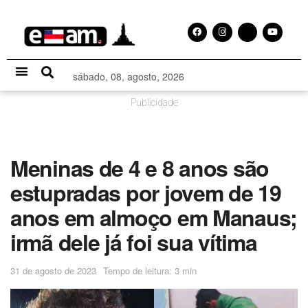
sábado, 08, agosto, 2026
Especial Publicitário
Publicidade
Meninas de 4 e 8 anos são
estupradas por jovem de 19
anos em almoço em Manaus;
irmã dele já foi sua vítima
31 de agosto de 2023
Tempo de leitura: 3 min