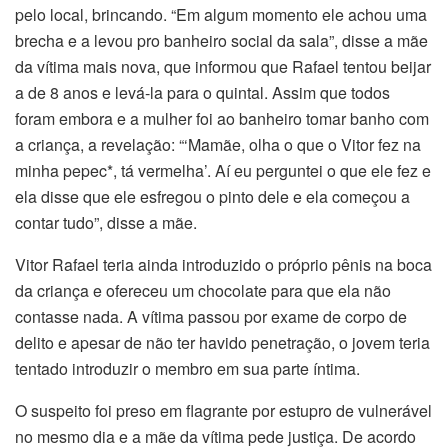
pelo local, brincando. “Em algum momento ele achou uma
brecha e a levou pro banheiro social da sala”, disse a mãe
da vítima mais nova, que informou que Rafael tentou beijar
a de 8 anos e levá-la para o quintal. Assim que todos
foram embora e a mulher foi ao banheiro tomar banho com
a criança, a revelação: “‘Mamãe, olha o que o Vitor fez na
minha pepec*, tá vermelha’. Aí eu perguntei o que ele fez e
ela disse que ele esfregou o pinto dele e ela começou a
contar tudo”, disse a mãe.
Vitor Rafael teria ainda introduzido o próprio pênis na boca
da criança e ofereceu um chocolate para que ela não
contasse nada. A vítima passou por exame de corpo de
delito e apesar de não ter havido penetração, o jovem teria
tentado introduzir o membro em sua parte íntima.
O suspeito foi preso em flagrante por estupro de vulnerável
no mesmo dia e a mãe da vítima pede justiça. De acordo