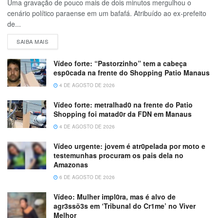
Uma gravação de pouco mais de dois minutos mergulhou o
cenário político paraense em um bafafá. Atribuído ao ex-prefeito
de...
SAIBA MAIS
Vídeo forte: “Pastorzinho” tem a cabeça
esp0cada na frente do Shopping Patio Manaus
4 DE AGOSTO DE 2026
Vídeo forte: metralhad0 na frente do Patio
Shopping foi matad0r da FDN em Manaus
4 DE AGOSTO DE 2026
Vídeo urgente: jovem é atr0pelada por moto e
testemunhas procuram os pais dela no
Amazonas
6 DE AGOSTO DE 2026
Vídeo: Mulher impl0ra, mas é alvo de
agr3ssõ3s em ‘Tribunal do Cr1me’ no Viver
Melhor