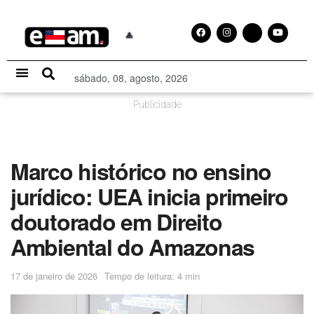
sábado, 08, agosto, 2026
Especial Publicitário
Publicidade
Marco histórico no ensino
jurídico: UEA inicia primeiro
doutorado em Direito
Ambiental do Amazonas
17 de janeiro de 2026
Tempo de leitura: 4 min