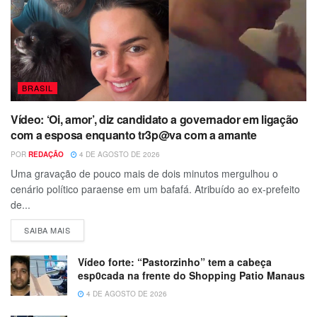
BRASIL
Vídeo: ‘Oi, amor’, diz candidato a governador em ligação
com a esposa enquanto tr3p@va com a amante
POR
REDAÇÃO
4 DE AGOSTO DE 2026
Uma gravação de pouco mais de dois minutos mergulhou o
cenário político paraense em um bafafá. Atribuído ao ex-prefeito
de...
SAIBA MAIS
Vídeo forte: “Pastorzinho” tem a cabeça
esp0cada na frente do Shopping Patio Manaus
4 DE AGOSTO DE 2026