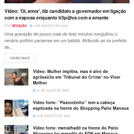
Vídeo: ‘Oi, amor’, diz candidato a governador em ligação
com a esposa enquanto tr3p@va com a amante
POR
REDAÇÃO
4 DE AGOSTO DE 2026
Uma gravação de pouco mais de dois minutos mergulhou o
cenário político paraense em um bafafá. Atribuído ao ex-prefeito
de...
SAIBA MAIS
Vídeo: Mulher impl0ra, mas é alvo de
agr3ssõ3s em ‘Tribunal do Cr1me’ no Viver
Melhor
31 DE JULHO DE 2026
Vídeo forte: “Pastorzinho” tem a cabeça
esp0cada na frente do Shopping Patio Manaus
4 DE AGOSTO DE 2026
Vídeo forte: metralhad0 na frente do Patio
Shopping foi matad0r da FDN em Manaus