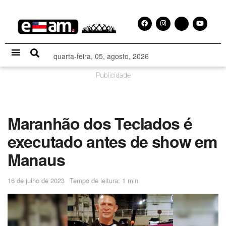
quarta-feira, 05, agosto, 2026
Especial Publicitário
Publicidade
Maranhão dos Teclados é
executado antes de show em
Manaus
16 de julho de 2023
Tempo de leitura: 1 min