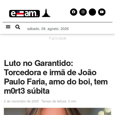
sábado, 08, agosto, 2026
Especial Publicitário
Publicidade
Luto no Garantido:
Torcedora e irmã de João
Paulo Faria, amo do boi, tem
m0rt3 súbita
2 de novembro de 2025
Tempo de leitura: 2 min