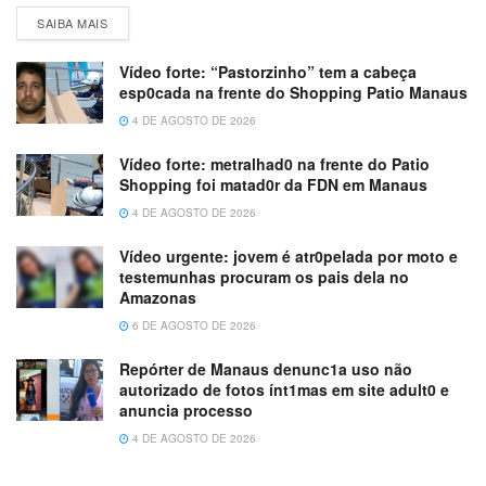
SAIBA MAIS
Vídeo forte: “Pastorzinho” tem a cabeça
esp0cada na frente do Shopping Patio Manaus
4 DE AGOSTO DE 2026
Vídeo forte: metralhad0 na frente do Patio
Shopping foi matad0r da FDN em Manaus
4 DE AGOSTO DE 2026
Vídeo urgente: jovem é atr0pelada por moto e
testemunhas procuram os pais dela no
Amazonas
6 DE AGOSTO DE 2026
Repórter de Manaus denunc1a uso não
autorizado de fotos ínt1mas em site adult0 e
anuncia processo
4 DE AGOSTO DE 2026