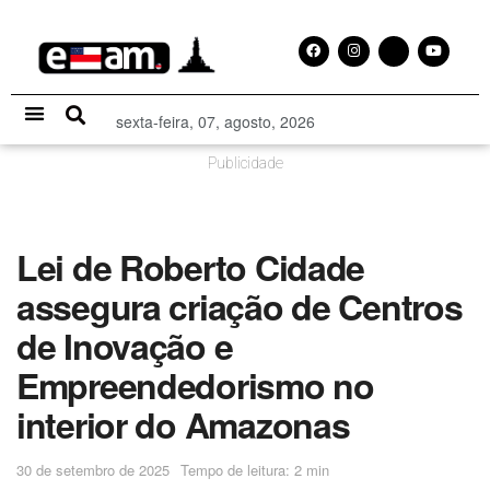
sexta-feira, 07, agosto, 2026
Especial Publicitário
Publicidade
Lei de Roberto Cidade
assegura criação de Centros
de Inovação e
Empreendedorismo no
interior do Amazonas
30 de setembro de 2025
Tempo de leitura: 2 min