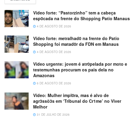
Vídeo forte: “Pastorzinho” tem a cabeça
esp0cada na frente do Shopping Patio Manaus
4 DE AGOSTO DE 2026
Vídeo forte: metralhad0 na frente do Patio
Shopping foi matad0r da FDN em Manaus
4 DE AGOSTO DE 2026
Vídeo urgente: jovem é atr0pelada por moto e
testemunhas procuram os pais dela no
Amazonas
6 DE AGOSTO DE 2026
Vídeo: Mulher impl0ra, mas é alvo de
agr3ssõ3s em ‘Tribunal do Cr1me’ no Viver
Melhor
31 DE JULHO DE 2026