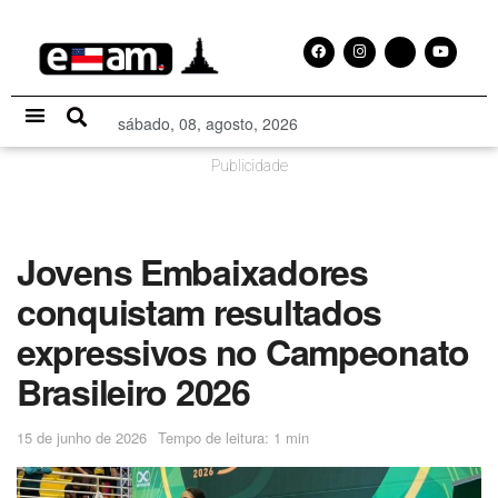
sábado, 08, agosto, 2026
Especial Publicitário
Publicidade
Jovens Embaixadores
conquistam resultados
expressivos no Campeonato
Brasileiro 2026
15 de junho de 2026
Tempo de leitura: 1 min