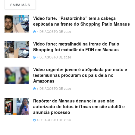
SAIBA MAIS
Vídeo forte: “Pastorzinho” tem a cabeça
esp0cada na frente do Shopping Patio Manaus
4 DE AGOSTO DE 2026
Vídeo forte: metralhad0 na frente do Patio
Shopping foi matad0r da FDN em Manaus
4 DE AGOSTO DE 2026
Vídeo urgente: jovem é atr0pelada por moto e
testemunhas procuram os pais dela no
Amazonas
6 DE AGOSTO DE 2026
Repórter de Manaus denunc1a uso não
autorizado de fotos ínt1mas em site adult0 e
anuncia processo
4 DE AGOSTO DE 2026