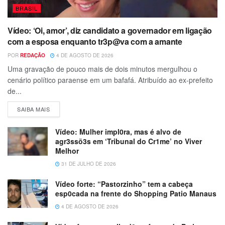
BRASIL
Vídeo: ‘Oi, amor’, diz candidato a governador em ligação
com a esposa enquanto tr3p@va com a amante
POR
REDAÇÃO
4 DE AGOSTO DE 2026
Uma gravação de pouco mais de dois minutos mergulhou o
cenário político paraense em um bafafá. Atribuído ao ex-prefeito
de...
SAIBA MAIS
Vídeo: Mulher impl0ra, mas é alvo de
agr3ssõ3s em ‘Tribunal do Cr1me’ no Viver
Melhor
31 DE JULHO DE 2026
Vídeo forte: “Pastorzinho” tem a cabeça
esp0cada na frente do Shopping Patio Manaus
4 DE AGOSTO DE 2026