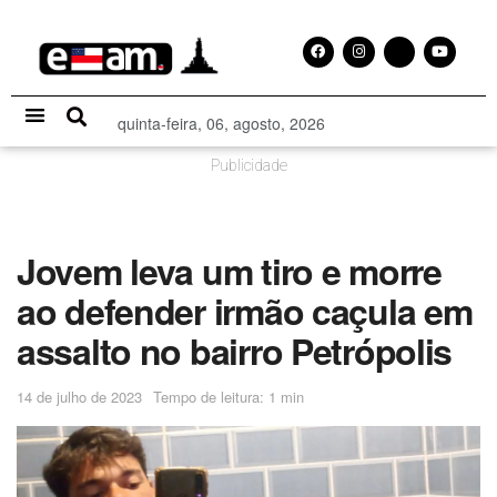
quinta-feira, 06, agosto, 2026
Especial Publicitário
Publicidade
Jovem leva um tiro e morre
ao defender irmão caçula em
assalto no bairro Petrópolis
14 de julho de 2023
Tempo de leitura: 1 min