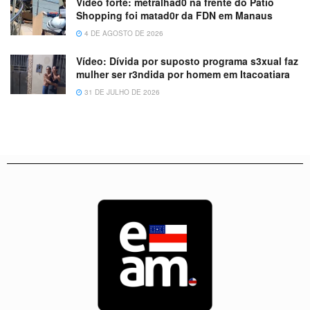
Vídeo forte: metralhad0 na frente do Patio
Shopping foi matad0r da FDN em Manaus
4 DE AGOSTO DE 2026
Vídeo: Dívida por suposto programa s3xual faz
mulher ser r3ndida por homem em Itacoatiara
31 DE JULHO DE 2026