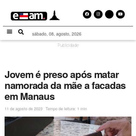
sábado, 08, agosto, 2026
Especial Publicitário
Publicidade
Jovem é preso após matar
namorada da mãe a facadas
em Manaus
11 de agosto de 2023
Tempo de leitura: 1 min