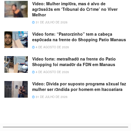
Vídeo: Mulher impl0ra, mas é alvo de
agr3ssõ3s em ‘Tribunal do Cr1me’ no Viver
Melhor
31 DE JULHO DE 2026
Vídeo forte: “Pastorzinho” tem a cabeça
esp0cada na frente do Shopping Patio Manaus
4 DE AGOSTO DE 2026
Vídeo forte: metralhad0 na frente do Patio
Shopping foi matad0r da FDN em Manaus
4 DE AGOSTO DE 2026
Vídeo: Dívida por suposto programa s3xual faz
mulher ser r3ndida por homem em Itacoatiara
31 DE JULHO DE 2026