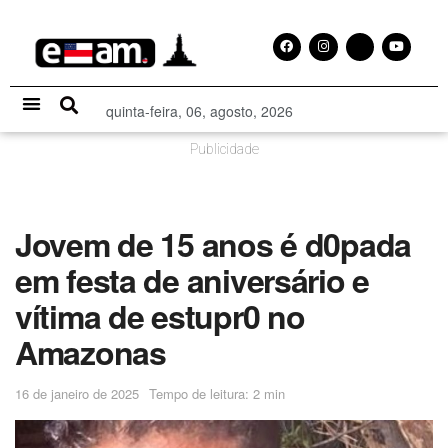
quinta-feira, 06, agosto, 2026
Especial Publicitário
Publicidade
Jovem de 15 anos é d0pada
em festa de aniversário e
vítima de estupr0 no
Amazonas
16 de janeiro de 2025
Tempo de leitura: 2 min