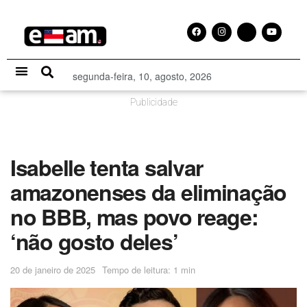
segunda-feira, 10, agosto, 2026
Especial Publicitário
Publicidade
Isabelle tenta salvar
amazonenses da eliminação
no BBB, mas povo reage:
‘não gosto deles’
20 de janeiro de 2025
Tempo de leitura: 1 min