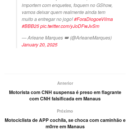
importem com enquetes, foquem no GShow,
vamos deixar quem realmente ainda tem
muito a entregar no jogo!
#ForaDiogoeVilma
#BBB25
pic.twitter.com/yJoDFwJvSm
— Arleane Marques 👑 (@ArleaneMarques)
January 20, 2025
Anterior
Motorista com CNH suspensa é preso em flagrante
com CNH falsificada em Manaus
Próximo
Motociclista de APP cochila, se choca com caminhão e
m0rre em Manaus