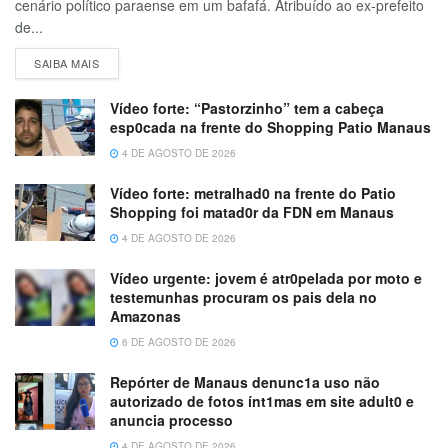
cenário político paraense em um bafafá. Atribuído ao ex-prefeito
de...
SAIBA MAIS
Vídeo forte: “Pastorzinho” tem a cabeça
esp0cada na frente do Shopping Patio Manaus
4 DE AGOSTO DE 2026
Vídeo forte: metralhad0 na frente do Patio
Shopping foi matad0r da FDN em Manaus
4 DE AGOSTO DE 2026
Vídeo urgente: jovem é atr0pelada por moto e
testemunhas procuram os pais dela no
Amazonas
6 DE AGOSTO DE 2026
Repórter de Manaus denunc1a uso não
autorizado de fotos ínt1mas em site adult0 e
anuncia processo
4 DE AGOSTO DE 2026