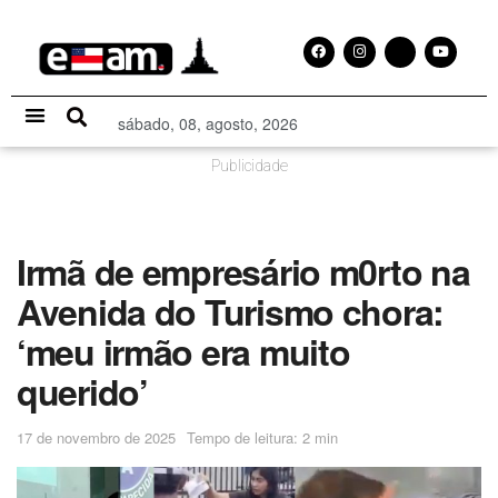
sábado, 08, agosto, 2026
Especial Publicitário
Publicidade
Irmã de empresário m0rto na
Avenida do Turismo chora:
‘meu irmão era muito
querido’
17 de novembro de 2025
Tempo de leitura: 2 min