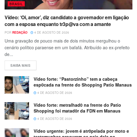
BRASIL
Vídeo: ‘Oi, amor’, diz candidato a governador em ligação
com a esposa enquanto tr3p@va com a amante
POR
REDAÇÃO
4 DE AGOSTO DE 2026
Uma gravação de pouco mais de dois minutos mergulhou o
cenário político paraense em um bafafá. Atribuído ao ex-prefeito
de...
SAIBA MAIS
Vídeo forte: “Pastorzinho” tem a cabeça
esp0cada na frente do Shopping Patio Manaus
4 DE AGOSTO DE 2026
Vídeo forte: metralhad0 na frente do Patio
Shopping foi matad0r da FDN em Manaus
4 DE AGOSTO DE 2026
Vídeo urgente: jovem é atr0pelada por moto e
testemunhas procuram os pais dela no