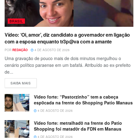
BRASIL
Vídeo: ‘Oi, amor’, diz candidato a governador em ligação
com a esposa enquanto tr3p@va com a amante
POR
REDAÇÃO
4 DE AGOSTO DE 2026
Uma gravação de pouco mais de dois minutos mergulhou o
cenário político paraense em um bafafá. Atribuído ao ex-prefeito
de...
SAIBA MAIS
Vídeo forte: “Pastorzinho” tem a cabeça
esp0cada na frente do Shopping Patio Manaus
4 DE AGOSTO DE 2026
Vídeo forte: metralhad0 na frente do Patio
Shopping foi matad0r da FDN em Manaus
4 DE AGOSTO DE 2026