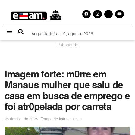
segunda-feira, 10, agosto, 2026
Especial Publicitário
Publicidade
Imagem forte: m0rre em
Manaus mulher que saiu de
casa em busca de emprego e
foi atr0pelada por carreta
26 de abril de 2025
Tempo de leitura: 1 min