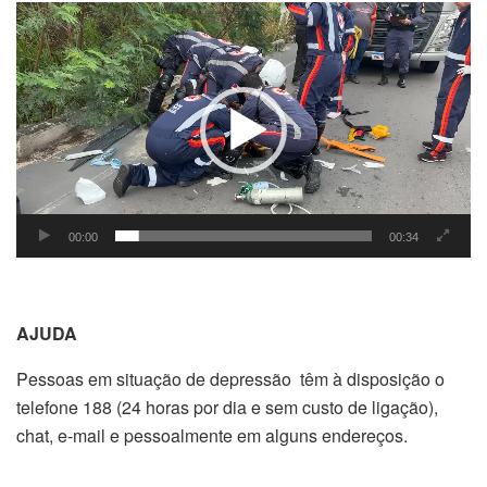
Tocador
de
vídeo
00:00
00:34
AJUDA
Pessoas em situação de depressão têm à disposição o
telefone 188 (24 horas por dia e sem custo de ligação),
chat, e-mail e pessoalmente em alguns endereços.