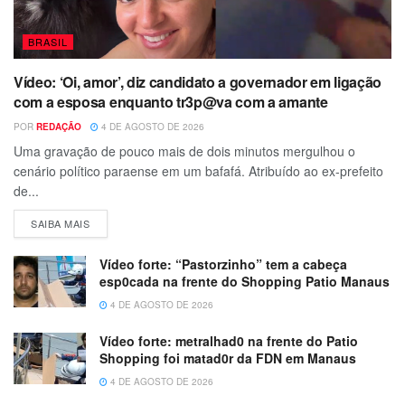
BRASIL
Vídeo: ‘Oi, amor’, diz candidato a governador em ligação
com a esposa enquanto tr3p@va com a amante
POR
REDAÇÃO
4 DE AGOSTO DE 2026
Uma gravação de pouco mais de dois minutos mergulhou o
cenário político paraense em um bafafá. Atribuído ao ex-prefeito
de...
SAIBA MAIS
Vídeo forte: “Pastorzinho” tem a cabeça
esp0cada na frente do Shopping Patio Manaus
4 DE AGOSTO DE 2026
Vídeo forte: metralhad0 na frente do Patio
Shopping foi matad0r da FDN em Manaus
4 DE AGOSTO DE 2026