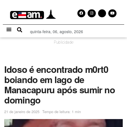
quinta-feira, 06, agosto, 2026
Especial Publicitário
Publicidade
Idoso é encontrado m0rt0
boiando em lago de
Manacapuru após sumir no
domingo
21 de janeiro de 2025
Tempo de leitura: 1 min