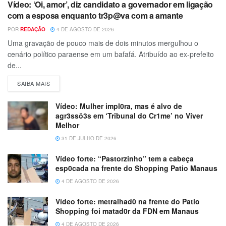
Vídeo: ‘Oi, amor’, diz candidato a governador em ligação
com a esposa enquanto tr3p@va com a amante
POR
REDAÇÃO
4 DE AGOSTO DE 2026
Uma gravação de pouco mais de dois minutos mergulhou o
cenário político paraense em um bafafá. Atribuído ao ex-prefeito
de...
SAIBA MAIS
Vídeo: Mulher impl0ra, mas é alvo de
agr3ssõ3s em ‘Tribunal do Cr1me’ no Viver
Melhor
31 DE JULHO DE 2026
Vídeo forte: “Pastorzinho” tem a cabeça
esp0cada na frente do Shopping Patio Manaus
4 DE AGOSTO DE 2026
Vídeo forte: metralhad0 na frente do Patio
Shopping foi matad0r da FDN em Manaus
4 DE AGOSTO DE 2026