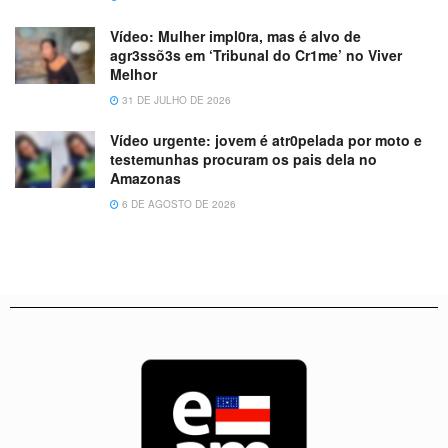
Vídeo: Mulher impl0ra, mas é alvo de
agr3ssõ3s em ‘Tribunal do Cr1me’ no Viver
Melhor
31 DE JULHO DE 2026
Vídeo urgente: jovem é atr0pelada por moto e
testemunhas procuram os pais dela no
Amazonas
6 DE AGOSTO DE 2026