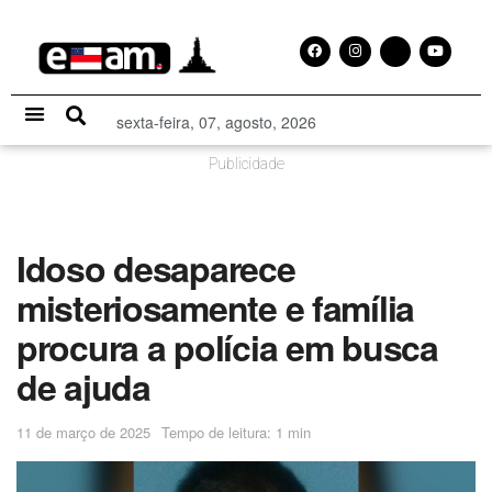
sexta-feira, 07, agosto, 2026
Especial Publicitário
Publicidade
Idoso desaparece
misteriosamente e família
procura a polícia em busca
de ajuda
11 de março de 2025
Tempo de leitura: 1 min