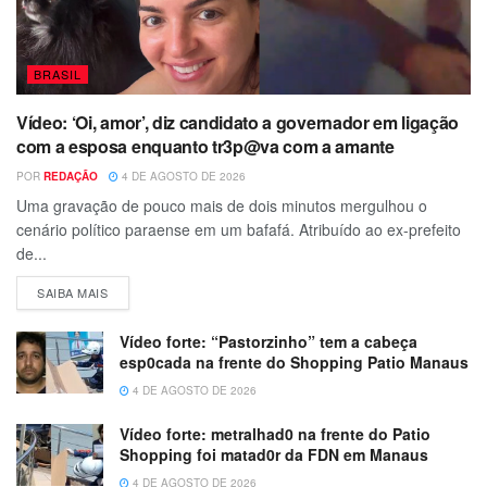
BRASIL
Vídeo: ‘Oi, amor’, diz candidato a governador em ligação
com a esposa enquanto tr3p@va com a amante
POR
REDAÇÃO
4 DE AGOSTO DE 2026
Uma gravação de pouco mais de dois minutos mergulhou o
cenário político paraense em um bafafá. Atribuído ao ex-prefeito
de...
SAIBA MAIS
Vídeo forte: “Pastorzinho” tem a cabeça
esp0cada na frente do Shopping Patio Manaus
4 DE AGOSTO DE 2026
Vídeo forte: metralhad0 na frente do Patio
Shopping foi matad0r da FDN em Manaus
4 DE AGOSTO DE 2026