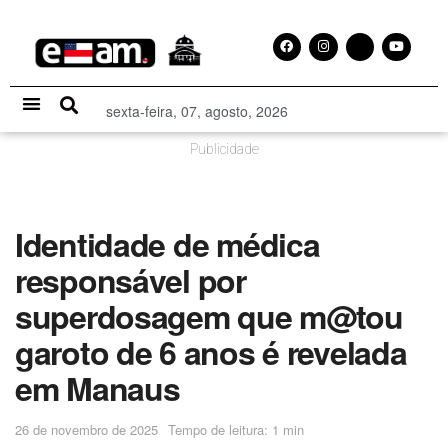
sexta-feira, 07, agosto, 2026
Especial Publicitário
Publicidade
Identidade de médica
responsável por
superdosagem que m@tou
garoto de 6 anos é revelada
em Manaus
26 de novembro de 2025
Tempo de leitura: 1 min