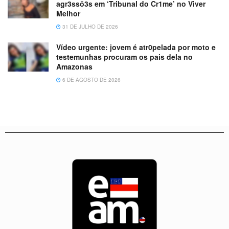
agr3ssõ3s em ‘Tribunal do Cr1me’ no Viver
Melhor
31 DE JULHO DE 2026
Vídeo urgente: jovem é atr0pelada por moto e
testemunhas procuram os pais dela no
Amazonas
6 DE AGOSTO DE 2026