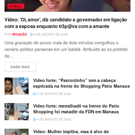
BRASIL
Vídeo: ‘Oi, amor’, diz candidato a governador em ligação
com a esposa enquanto tr3p@va com a amante
POR
REDAÇÃO
4 DE AGOSTO DE 2026
Uma gravação de pouco mais de dois minutos mergulhou o
cenário político paraense em um bafafá. Atribuído ao ex-prefeito
de...
SAIBA MAIS
Vídeo forte: “Pastorzinho” tem a cabeça
esp0cada na frente do Shopping Patio Manaus
4 DE AGOSTO DE 2026
Vídeo forte: metralhad0 na frente do Patio
Shopping foi matad0r da FDN em Manaus
4 DE AGOSTO DE 2026
Vídeo: Mulher impl0ra, mas é alvo de