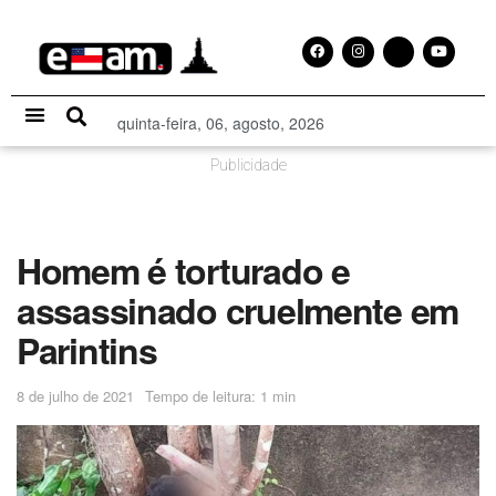
quinta-feira, 06, agosto, 2026
Especial Publicitário
Publicidade
Homem é torturado e
assassinado cruelmente em
Parintins
8 de julho de 2021
Tempo de leitura: 1 min