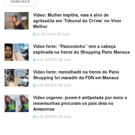
SAIBA MAIS
Vídeo: Mulher impl0ra, mas é alvo de
agr3ssõ3s em ‘Tribunal do Cr1me’ no Viver
Melhor
31 DE JULHO DE 2026
Vídeo forte: “Pastorzinho” tem a cabeça
esp0cada na frente do Shopping Patio Manaus
4 DE AGOSTO DE 2026
Vídeo forte: metralhad0 na frente do Patio
Shopping foi matad0r da FDN em Manaus
4 DE AGOSTO DE 2026
Vídeo urgente: jovem é atr0pelada por moto e
testemunhas procuram os pais dela no
Amazonas
6 DE AGOSTO DE 2026