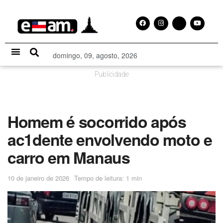
domingo, 09, agosto, 2026
Especial Publicitário
Publicidade
Homem é socorrido após
ac1dente envolvendo moto e
carro em Manaus
10 de janeiro de 2026
Tempo de leitura: 1 min