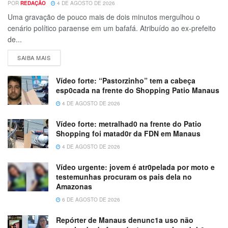
POR
REDAÇÃO
4 DE AGOSTO DE 2026
Uma gravação de pouco mais de dois minutos mergulhou o
cenário político paraense em um bafafá. Atribuído ao ex-prefeito
de...
SAIBA MAIS
Vídeo forte: “Pastorzinho” tem a cabeça
esp0cada na frente do Shopping Patio Manaus
4 DE AGOSTO DE 2026
Vídeo forte: metralhad0 na frente do Patio
Shopping foi matad0r da FDN em Manaus
4 DE AGOSTO DE 2026
Vídeo urgente: jovem é atr0pelada por moto e
testemunhas procuram os pais dela no
Amazonas
6 DE AGOSTO DE 2026
Repórter de Manaus denunc1a uso não