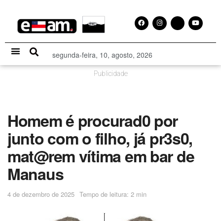
segunda-feira, 10, agosto, 2026
Especial Publicitário
Publicidade
Homem é procurad0 por
junto com o filho, já pr3s0,
mat@rem vítima em bar de
Manaus
4 de dezembro de 2025
Tempo de leitura: 2 min