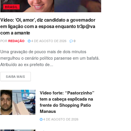
BRASIL
Vídeo: ‘Oi, amor’, diz candidato a governador
em ligação com a esposa enquanto tr3p@va
com a amante
POR
4 DE AGOSTO DE 2026
REDAÇÃO
0
Uma gravação de pouco mais de dois minutos
mergulhou o cenário político paraense em um bafafá.
Atribuído ao ex-prefeito de...
SAIBA MAIS
Vídeo forte: “Pastorzinho”
tem a cabeça esp0cada na
frente do Shopping Patio
Manaus
4 DE AGOSTO DE 2026