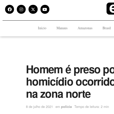
Início
Manaus
Amazonas
Brasil
Homem é preso por
homicídio ocorrid
na zona norte
8 de julho de 2021
em
polícia
Tempo de leitura: 2 min