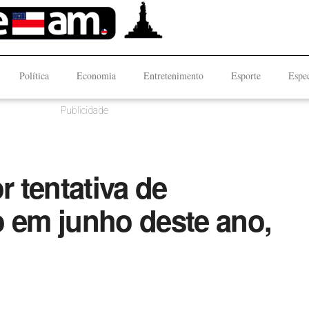
Política
Economia
Entretenimento
Esporte
Espec
Publicidade
 tentativa de
o em junho deste ano,