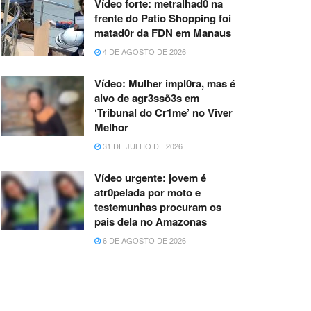
Vídeo forte: metralhad0 na
frente do Patio Shopping foi
matad0r da FDN em Manaus
4 DE AGOSTO DE 2026
Vídeo: Mulher impl0ra, mas é
alvo de agr3ssõ3s em
‘Tribunal do Cr1me’ no Viver
Melhor
31 DE JULHO DE 2026
Vídeo urgente: jovem é
atr0pelada por moto e
testemunhas procuram os
pais dela no Amazonas
6 DE AGOSTO DE 2026