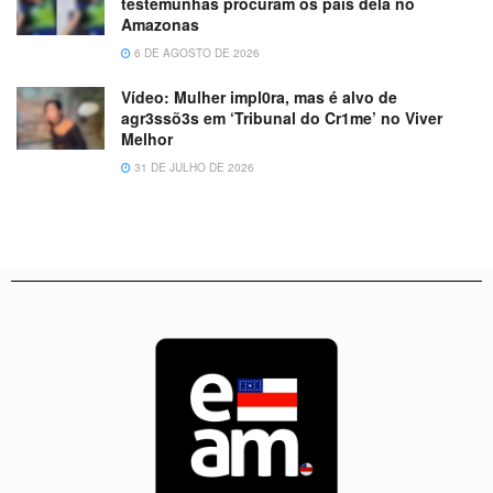
testemunhas procuram os pais dela no
Amazonas
6 DE AGOSTO DE 2026
Vídeo: Mulher impl0ra, mas é alvo de
agr3ssõ3s em ‘Tribunal do Cr1me’ no Viver
Melhor
31 DE JULHO DE 2026