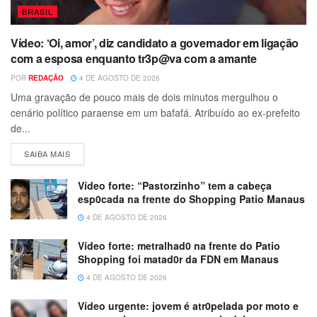
BRASIL
Vídeo: ‘Oi, amor’, diz candidato a governador em ligação
com a esposa enquanto tr3p@va com a amante
POR
REDAÇÃO
4 DE AGOSTO DE 2026
Uma gravação de pouco mais de dois minutos mergulhou o
cenário político paraense em um bafafá. Atribuído ao ex-prefeito
de...
SAIBA MAIS
Vídeo forte: “Pastorzinho” tem a cabeça
esp0cada na frente do Shopping Patio Manaus
4 DE AGOSTO DE 2026
Vídeo forte: metralhad0 na frente do Patio
Shopping foi matad0r da FDN em Manaus
4 DE AGOSTO DE 2026
Vídeo urgente: jovem é atr0pelada por moto e