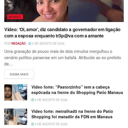
BRASIL
Vídeo: ‘Oi, amor’, diz candidato a governador em ligação
com a esposa enquanto tr3p@va com a amante
POR
REDAÇÃO
4 DE AGOSTO DE 2026
Uma gravação de pouco mais de dois minutos mergulhou o
cenário político paraense em um bafafá. Atribuído ao ex-prefeito
de...
SAIBA MAIS
Vídeo forte: “Pastorzinho” tem a cabeça
esp0cada na frente do Shopping Patio Manaus
4 DE AGOSTO DE 2026
Vídeo forte: metralhad0 na frente do Patio
Shopping foi matad0r da FDN em Manaus
4 DE AGOSTO DE 2026