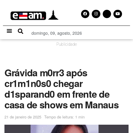
domingo, 09, agosto, 2026
Especial Publicitário
Publicidade
Grávida m0rr3 após
cr1m1n0s0 chegar
d1sparand0 em frente de
casa de shows em Manaus
21 de janeiro de 2025
Tempo de leitura: 1 min