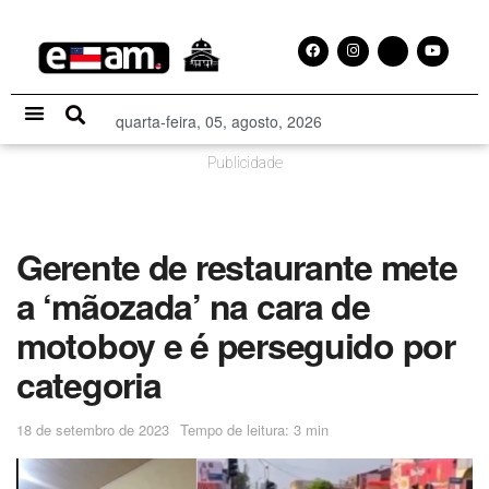
quarta-feira, 05, agosto, 2026
Especial Publicitário
Publicidade
Gerente de restaurante mete
a ‘mãozada’ na cara de
motoboy e é perseguido por
categoria
18 de setembro de 2023
Tempo de leitura: 3 min