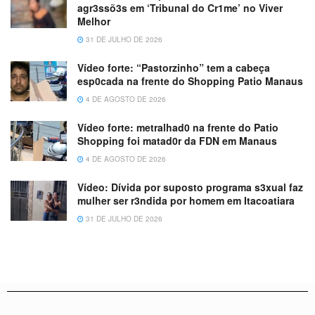
agr3ssõ3s em ‘Tribunal do Cr1me’ no Viver
Melhor
31 DE JULHO DE 2026
Vídeo forte: “Pastorzinho” tem a cabeça
esp0cada na frente do Shopping Patio Manaus
4 DE AGOSTO DE 2026
Vídeo forte: metralhad0 na frente do Patio
Shopping foi matad0r da FDN em Manaus
4 DE AGOSTO DE 2026
Vídeo: Dívida por suposto programa s3xual faz
mulher ser r3ndida por homem em Itacoatiara
31 DE JULHO DE 2026