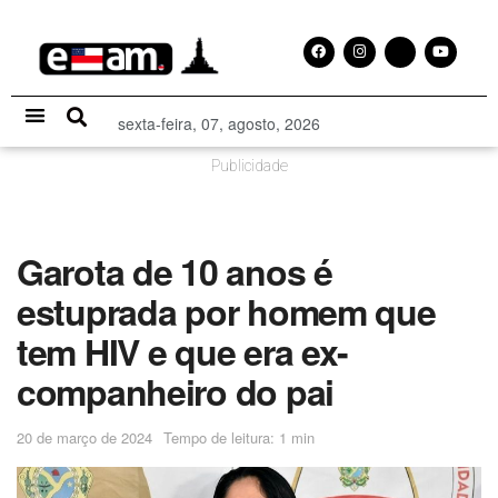
sexta-feira, 07, agosto, 2026
Especial Publicitário
Publicidade
Garota de 10 anos é
estuprada por homem que
tem HIV e que era ex-
companheiro do pai
20 de março de 2024
Tempo de leitura: 1 min