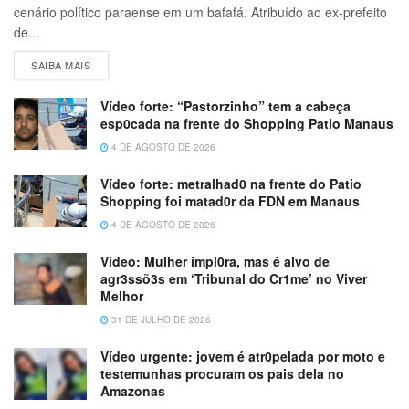
cenário político paraense em um bafafá. Atribuído ao ex-prefeito
de...
SAIBA MAIS
Vídeo forte: “Pastorzinho” tem a cabeça
esp0cada na frente do Shopping Patio Manaus
4 DE AGOSTO DE 2026
Vídeo forte: metralhad0 na frente do Patio
Shopping foi matad0r da FDN em Manaus
4 DE AGOSTO DE 2026
Vídeo: Mulher impl0ra, mas é alvo de
agr3ssõ3s em ‘Tribunal do Cr1me’ no Viver
Melhor
31 DE JULHO DE 2026
Vídeo urgente: jovem é atr0pelada por moto e
testemunhas procuram os pais dela no
Amazonas