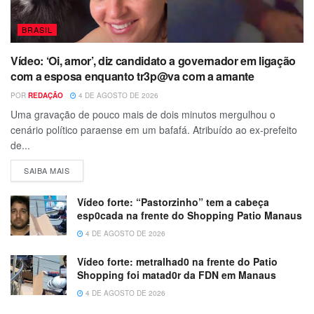
BRASIL
Vídeo: ‘Oi, amor’, diz candidato a governador em ligação
com a esposa enquanto tr3p@va com a amante
POR
REDAÇÃO
4 DE AGOSTO DE 2026
Uma gravação de pouco mais de dois minutos mergulhou o
cenário político paraense em um bafafá. Atribuído ao ex-prefeito
de...
SAIBA MAIS
Vídeo forte: “Pastorzinho” tem a cabeça
esp0cada na frente do Shopping Patio Manaus
4 DE AGOSTO DE 2026
Vídeo forte: metralhad0 na frente do Patio
Shopping foi matad0r da FDN em Manaus
4 DE AGOSTO DE 2026