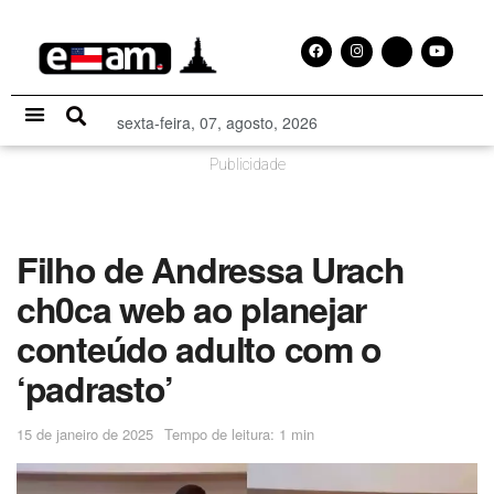
sexta-feira, 07, agosto, 2026
Especial Publicitário
Publicidade
Filho de Andressa Urach
ch0ca web ao planejar
conteúdo adulto com o
‘padrasto’
15 de janeiro de 2025
Tempo de leitura: 1 min