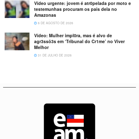
Vídeo urgente: jovem é atr0pelada por moto e
testemunhas procuram os pais dela no
Amazonas
6 DE AGOSTO DE 2026
Vídeo: Mulher impl0ra, mas é alvo de
agr3ssõ3s em ‘Tribunal do Cr1me’ no Viver
Melhor
31 DE JULHO DE 2026