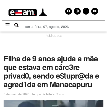
sexta-feira, 07, agosto, 2026
Especial Publicitário
Publicidade
Filha de 9 anos ajuda a mãe
que estava em cárc3re
privad0, sendo e$tupr@da e
agred1da em Manacapuru
5 de maio de 2026
Tempo de leitura: 2 min