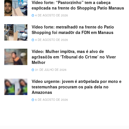
Vídeo forte: “Pastorzinho” tem a cabeça
esp0cada na frente do Shopping Patio Manaus
4 DE AGOSTO DE 2026
Vídeo forte: metralhad0 na frente do Patio
Shopping foi matad0r da FDN em Manaus
4 DE AGOSTO DE 2026
Vídeo: Mulher impl0ra, mas é alvo de
agr3ssõ3s em ‘Tribunal do Cr1me’ no Viver
Melhor
31 DE JULHO DE 2026
Vídeo urgente: jovem é atr0pelada por moto e
testemunhas procuram os pais dela no
Amazonas
6 DE AGOSTO DE 2026