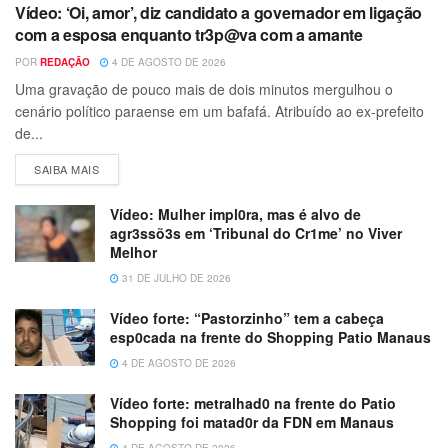
Vídeo: ‘Oi, amor’, diz candidato a governador em ligação
com a esposa enquanto tr3p@va com a amante
POR
REDAÇÃO
4 DE AGOSTO DE 2026
Uma gravação de pouco mais de dois minutos mergulhou o
cenário político paraense em um bafafá. Atribuído ao ex-prefeito
de...
SAIBA MAIS
Vídeo: Mulher impl0ra, mas é alvo de
agr3ssõ3s em ‘Tribunal do Cr1me’ no Viver
Melhor
31 DE JULHO DE 2026
Vídeo forte: “Pastorzinho” tem a cabeça
esp0cada na frente do Shopping Patio Manaus
4 DE AGOSTO DE 2026
Vídeo forte: metralhad0 na frente do Patio
Shopping foi matad0r da FDN em Manaus
4 DE AGOSTO DE 2026