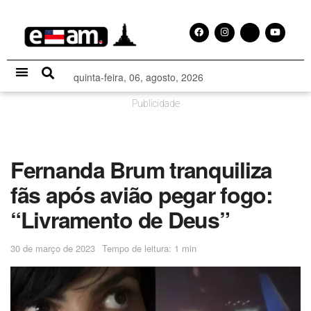
quinta-feira, 06, agosto, 2026
Especial Publicitário
Publicidade
Fernanda Brum tranquiliza
fãs após avião pegar fogo:
“Livramento de Deus”
30 de março de 2023
Tempo de leitura: 1 min