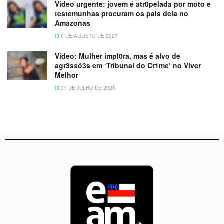
Vídeo urgente: jovem é atr0pelada por moto e
testemunhas procuram os pais dela no
Amazonas
6 DE AGOSTO DE 2026
Vídeo: Mulher impl0ra, mas é alvo de
agr3ssõ3s em ‘Tribunal do Cr1me’ no Viver
Melhor
31 DE JULHO DE 2026