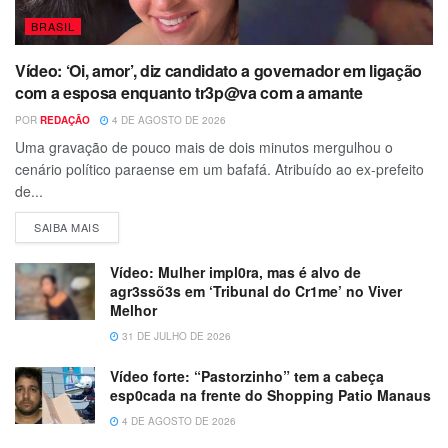
BRASIL
Vídeo: ‘Oi, amor’, diz candidato a governador em ligação
com a esposa enquanto tr3p@va com a amante
POR
REDAÇÃO
4 DE AGOSTO DE 2026
Uma gravação de pouco mais de dois minutos mergulhou o
cenário político paraense em um bafafá. Atribuído ao ex-prefeito
de...
SAIBA MAIS
Vídeo: Mulher impl0ra, mas é alvo de
agr3ssõ3s em ‘Tribunal do Cr1me’ no Viver
Melhor
31 DE JULHO DE 2026
Vídeo forte: “Pastorzinho” tem a cabeça
esp0cada na frente do Shopping Patio Manaus
4 DE AGOSTO DE 2026