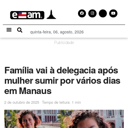
quinta-feira, 06, agosto, 2026
Especial Publicitário
Publicidade
Família vai à delegacia após
mulher sumir por vários dias
em Manaus
2 de outubro de 2025
Tempo de leitura: 1 min