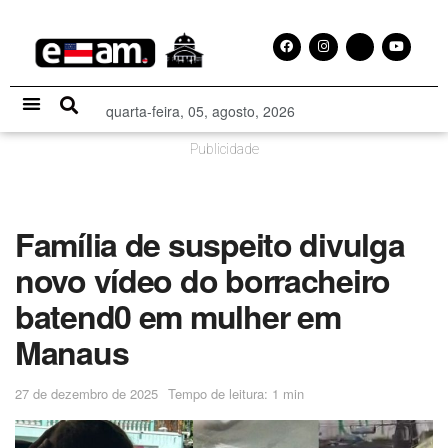
quarta-feira, 05, agosto, 2026
Especial Publicitário
Publicidade
Família de suspeito divulga
novo vídeo do borracheiro
batend0 em mulher em
Manaus
27 de dezembro de 2025
Tempo de leitura: 1 min