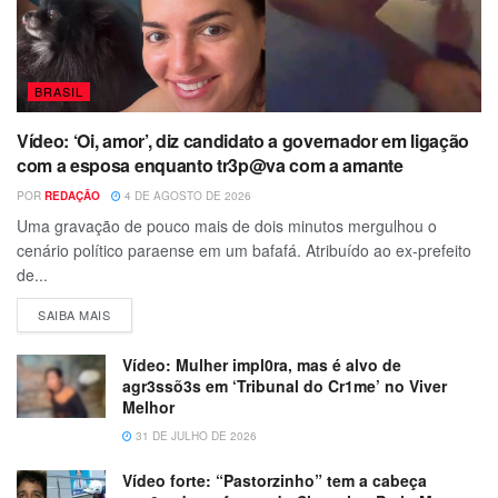
BRASIL
Vídeo: ‘Oi, amor’, diz candidato a governador em ligação
com a esposa enquanto tr3p@va com a amante
POR
REDAÇÃO
4 DE AGOSTO DE 2026
Uma gravação de pouco mais de dois minutos mergulhou o
cenário político paraense em um bafafá. Atribuído ao ex-prefeito
de...
SAIBA MAIS
Vídeo: Mulher impl0ra, mas é alvo de
agr3ssõ3s em ‘Tribunal do Cr1me’ no Viver
Melhor
31 DE JULHO DE 2026
Vídeo forte: “Pastorzinho” tem a cabeça