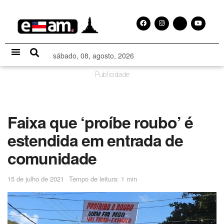
sábado, 08, agosto, 2026
Especial Publicitário
Publicidade
Faixa que ‘proíbe roubo’ é
estendida em entrada de
comunidade
15 de julho de 2021
Tempo de leitura: 1 min