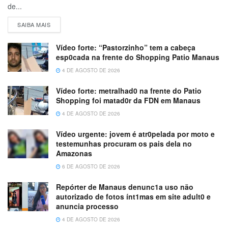
de...
SAIBA MAIS
Vídeo forte: “Pastorzinho” tem a cabeça
esp0cada na frente do Shopping Patio Manaus
4 DE AGOSTO DE 2026
Vídeo forte: metralhad0 na frente do Patio
Shopping foi matad0r da FDN em Manaus
4 DE AGOSTO DE 2026
Vídeo urgente: jovem é atr0pelada por moto e
testemunhas procuram os pais dela no
Amazonas
6 DE AGOSTO DE 2026
Repórter de Manaus denunc1a uso não
autorizado de fotos ínt1mas em site adult0 e
anuncia processo
4 DE AGOSTO DE 2026