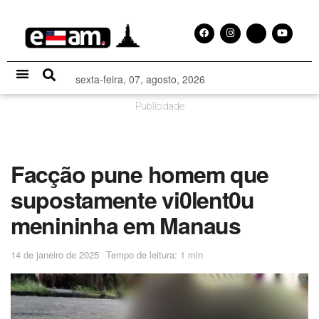
sexta-feira, 07, agosto, 2026
Especial Publicitário
Publicidade
Facção pune homem que
supostamente vi0lent0u
menininha em Manaus
14 de janeiro de 2025
Tempo de leitura: 1 min