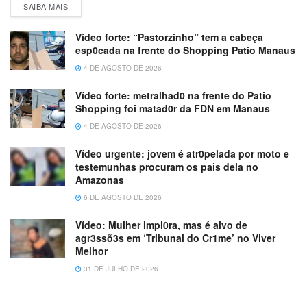
SAIBA MAIS
Vídeo forte: “Pastorzinho” tem a cabeça
esp0cada na frente do Shopping Patio Manaus
4 DE AGOSTO DE 2026
Vídeo forte: metralhad0 na frente do Patio
Shopping foi matad0r da FDN em Manaus
4 DE AGOSTO DE 2026
Vídeo urgente: jovem é atr0pelada por moto e
testemunhas procuram os pais dela no
Amazonas
6 DE AGOSTO DE 2026
Vídeo: Mulher impl0ra, mas é alvo de
agr3ssõ3s em ‘Tribunal do Cr1me’ no Viver
Melhor
31 DE JULHO DE 2026