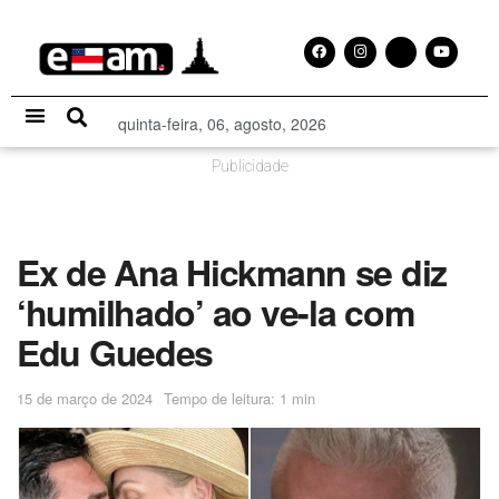
quinta-feira, 06, agosto, 2026
Especial Publicitário
Publicidade
Ex de Ana Hickmann se diz
‘humilhado’ ao ve-la com
Edu Guedes
15 de março de 2024
Tempo de leitura: 1 min