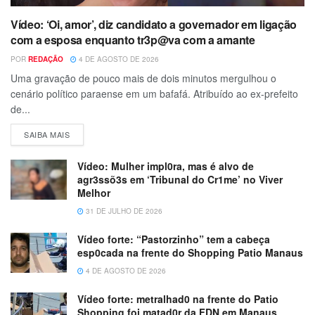
Vídeo: ‘Oi, amor’, diz candidato a governador em ligação
com a esposa enquanto tr3p@va com a amante
POR
REDAÇÃO
4 DE AGOSTO DE 2026
Uma gravação de pouco mais de dois minutos mergulhou o
cenário político paraense em um bafafá. Atribuído ao ex-prefeito
de...
SAIBA MAIS
Vídeo: Mulher impl0ra, mas é alvo de
agr3ssõ3s em ‘Tribunal do Cr1me’ no Viver
Melhor
31 DE JULHO DE 2026
Vídeo forte: “Pastorzinho” tem a cabeça
esp0cada na frente do Shopping Patio Manaus
4 DE AGOSTO DE 2026
Vídeo forte: metralhad0 na frente do Patio
Shopping foi matad0r da FDN em Manaus