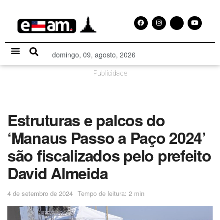
domingo, 09, agosto, 2026
Especial Publicitário
Publicidade
Estruturas e palcos do
‘Manaus Passo a Paço 2024’
são fiscalizados pelo prefeito
David Almeida
4 de setembro de 2024
Tempo de leitura: 2 min