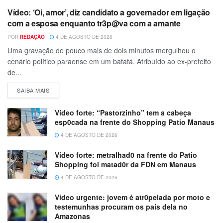
Vídeo: ‘Oi, amor’, diz candidato a governador em ligação
com a esposa enquanto tr3p@va com a amante
POR
REDAÇÃO
4 DE AGOSTO DE 2026
Uma gravação de pouco mais de dois minutos mergulhou o
cenário político paraense em um bafafá. Atribuído ao ex-prefeito
de...
SAIBA MAIS
Vídeo forte: “Pastorzinho” tem a cabeça
esp0cada na frente do Shopping Patio Manaus
4 DE AGOSTO DE 2026
Vídeo forte: metralhad0 na frente do Patio
Shopping foi matad0r da FDN em Manaus
4 DE AGOSTO DE 2026
Vídeo urgente: jovem é atr0pelada por moto e
testemunhas procuram os pais dela no
Amazonas