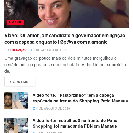
BRASIL
Vídeo: ‘Oi, amor’, diz candidato a governador em ligação
com a esposa enquanto tr3p@va com a amante
POR
REDAÇÃO
4 DE AGOSTO DE 2026
Uma gravação de pouco mais de dois minutos mergulhou o
cenário político paraense em um bafafá. Atribuído ao ex-prefeito
de...
SAIBA MAIS
Vídeo forte: “Pastorzinho” tem a cabeça
esp0cada na frente do Shopping Patio Manaus
4 DE AGOSTO DE 2026
Vídeo forte: metralhad0 na frente do Patio
Shopping foi matad0r da FDN em Manaus