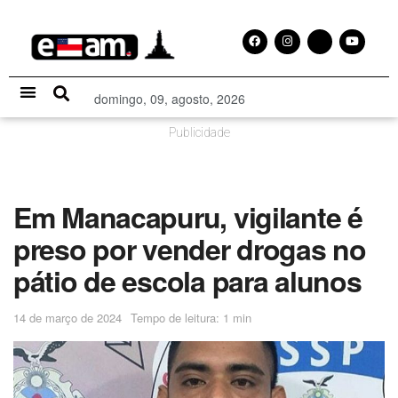
domingo, 09, agosto, 2026
Especial Publicitário
Publicidade
Em Manacapuru, vigilante é
preso por vender drogas no
pátio de escola para alunos
14 de março de 2024
Tempo de leitura: 1 min