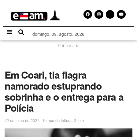
domingo, 09, agosto, 2026
Especial Publicitário
Publicidade
Em Coari, tia flagra
namorado estuprando
sobrinha e o entrega para a
Polícia
12 de julho de 2021
Tempo de leitura: 2 min