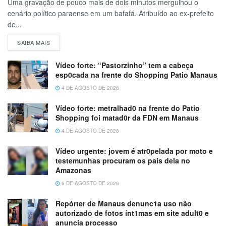
Uma gravação de pouco mais de dois minutos mergulhou o
cenário político paraense em um bafafá. Atribuído ao ex-prefeito
de...
SAIBA MAIS
Vídeo forte: “Pastorzinho” tem a cabeça
esp0cada na frente do Shopping Patio Manaus
4 DE AGOSTO DE 2026
Vídeo forte: metralhad0 na frente do Patio
Shopping foi matad0r da FDN em Manaus
4 DE AGOSTO DE 2026
Vídeo urgente: jovem é atr0pelada por moto e
testemunhas procuram os pais dela no
Amazonas
6 DE AGOSTO DE 2026
Repórter de Manaus denunc1a uso não
autorizado de fotos ínt1mas em site adult0 e
anuncia processo