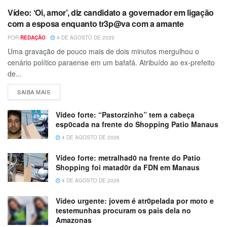
Vídeo: ‘Oi, amor’, diz candidato a governador em ligação
com a esposa enquanto tr3p@va com a amante
POR
REDAÇÃO
4 DE AGOSTO DE 2026
Uma gravação de pouco mais de dois minutos mergulhou o
cenário político paraense em um bafafá. Atribuído ao ex-prefeito
de...
SAIBA MAIS
Vídeo forte: “Pastorzinho” tem a cabeça
esp0cada na frente do Shopping Patio Manaus
4 DE AGOSTO DE 2026
Vídeo forte: metralhad0 na frente do Patio
Shopping foi matad0r da FDN em Manaus
4 DE AGOSTO DE 2026
Vídeo urgente: jovem é atr0pelada por moto e
testemunhas procuram os pais dela no
Amazonas