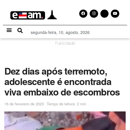
segunda-feira, 10, agosto, 2026
Especial Publicitário
Publicidade
Dez dias após terremoto,
adolescente é encontrada
viva embaixo de escombros
16 de fevereiro de 2023
Tempo de leitura: 2 min