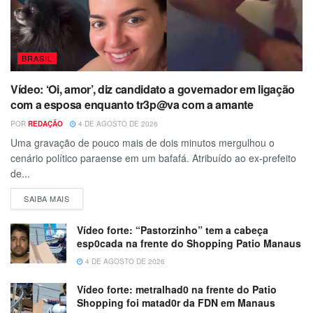
BRASIL
Vídeo: ‘Oi, amor’, diz candidato a governador em ligação
com a esposa enquanto tr3p@va com a amante
POR
REDAÇÃO
4 DE AGOSTO DE 2026
Uma gravação de pouco mais de dois minutos mergulhou o
cenário político paraense em um bafafá. Atribuído ao ex-prefeito
de...
SAIBA MAIS
Vídeo forte: “Pastorzinho” tem a cabeça
esp0cada na frente do Shopping Patio Manaus
4 DE AGOSTO DE 2026
Vídeo forte: metralhad0 na frente do Patio
Shopping foi matad0r da FDN em Manaus