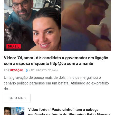
BRASIL
Vídeo: ‘Oi, amor’, diz candidato a governador em ligação
com a esposa enquanto tr3p@va com a amante
POR
REDAÇÃO
4 DE AGOSTO DE 2026
Uma gravação de pouco mais de dois minutos mergulhou o
cenário político paraense em um bafafá. Atribuído ao ex-prefeito
de...
SAIBA MAIS
Vídeo forte: “Pastorzinho” tem a cabeça
esp0cada na frente do Shopping Patio Manaus