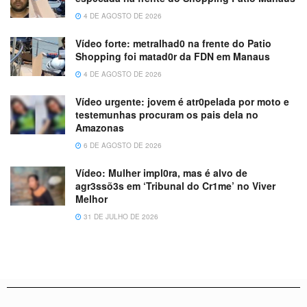
4 DE AGOSTO DE 2026
Vídeo forte: metralhad0 na frente do Patio
Shopping foi matad0r da FDN em Manaus
4 DE AGOSTO DE 2026
Vídeo urgente: jovem é atr0pelada por moto e
testemunhas procuram os pais dela no
Amazonas
6 DE AGOSTO DE 2026
Vídeo: Mulher impl0ra, mas é alvo de
agr3ssõ3s em ‘Tribunal do Cr1me’ no Viver
Melhor
31 DE JULHO DE 2026