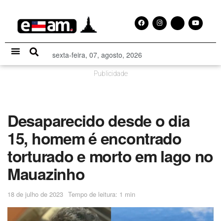
sexta-feira, 07, agosto, 2026
Especial Publicitário
Publicidade
Desaparecido desde o dia
15, homem é encontrado
torturado e morto em lago no
Mauazinho
18 de julho de 2023
Tempo de leitura: 1 min