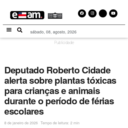
sábado, 08, agosto, 2026
Especial Publicitário
Publicidade
Deputado Roberto Cidade
alerta sobre plantas tóxicas
para crianças e animais
durante o período de férias
escolares
8 de janeiro de 2026
Tempo de leitura: 2 min