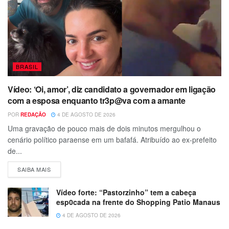
BRASIL
Vídeo: ‘Oi, amor’, diz candidato a governador em ligação
com a esposa enquanto tr3p@va com a amante
POR
REDAÇÃO
4 DE AGOSTO DE 2026
Uma gravação de pouco mais de dois minutos mergulhou o
cenário político paraense em um bafafá. Atribuído ao ex-prefeito
de...
SAIBA MAIS
Vídeo forte: “Pastorzinho” tem a cabeça
esp0cada na frente do Shopping Patio Manaus
4 DE AGOSTO DE 2026