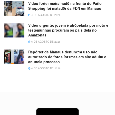
Vídeo forte: metralhad0 na frente do Patio
Shopping foi matad0r da FDN em Manaus
4 DE AGOSTO DE 2026
Vídeo urgente: jovem é atr0pelada por moto e
testemunhas procuram os pais dela no
Amazonas
6 DE AGOSTO DE 2026
Repórter de Manaus denunc1a uso não
autorizado de fotos ínt1mas em site adult0 e
anuncia processo
4 DE AGOSTO DE 2026