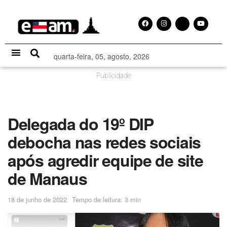
quarta-feira, 05, agosto, 2026
Especial Publicitário
Publicidade
Delegada do 19º DIP
debocha nas redes sociais
após agredir equipe de site
de Manaus
18 de junho de 2022
Tempo de leitura: 3 min