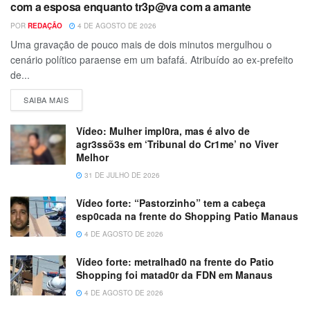
com a esposa enquanto tr3p@va com a amante
POR
REDAÇÃO
4 DE AGOSTO DE 2026
Uma gravação de pouco mais de dois minutos mergulhou o
cenário político paraense em um bafafá. Atribuído ao ex-prefeito
de...
SAIBA MAIS
Vídeo: Mulher impl0ra, mas é alvo de
agr3ssõ3s em ‘Tribunal do Cr1me’ no Viver
Melhor
31 DE JULHO DE 2026
Vídeo forte: “Pastorzinho” tem a cabeça
esp0cada na frente do Shopping Patio Manaus
4 DE AGOSTO DE 2026
Vídeo forte: metralhad0 na frente do Patio
Shopping foi matad0r da FDN em Manaus
4 DE AGOSTO DE 2026