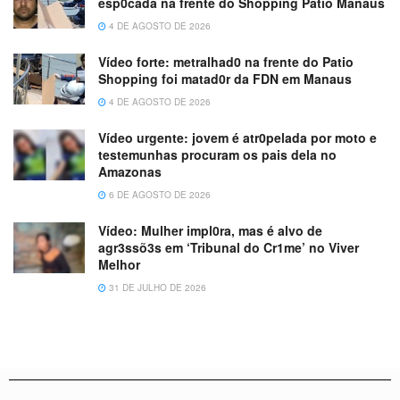
esp0cada na frente do Shopping Patio Manaus
4 DE AGOSTO DE 2026
Vídeo forte: metralhad0 na frente do Patio
Shopping foi matad0r da FDN em Manaus
4 DE AGOSTO DE 2026
Vídeo urgente: jovem é atr0pelada por moto e
testemunhas procuram os pais dela no
Amazonas
6 DE AGOSTO DE 2026
Vídeo: Mulher impl0ra, mas é alvo de
agr3ssõ3s em ‘Tribunal do Cr1me’ no Viver
Melhor
31 DE JULHO DE 2026