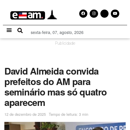
sexta-feira, 07, agosto, 2026
Especial Publicitário
Publicidade
David Almeida convida
prefeitos do AM para
seminário mas só quatro
aparecem
12 de dezembro de 2025
Tempo de leitura: 3 min