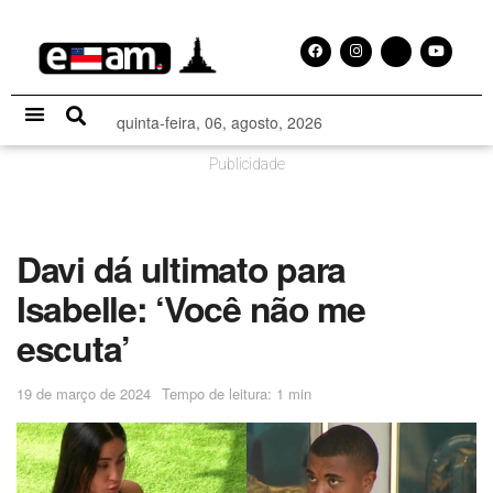
quinta-feira, 06, agosto, 2026
Especial Publicitário
Publicidade
Davi dá ultimato para
Isabelle: ‘Você não me
escuta’
19 de março de 2024
Tempo de leitura: 1 min