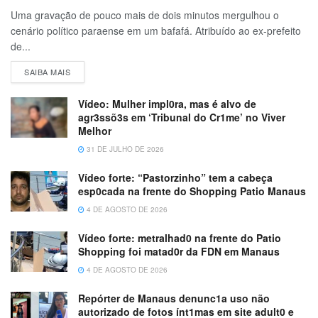
Uma gravação de pouco mais de dois minutos mergulhou o
cenário político paraense em um bafafá. Atribuído ao ex-prefeito
de...
SAIBA MAIS
Vídeo: Mulher impl0ra, mas é alvo de
agr3ssõ3s em ‘Tribunal do Cr1me’ no Viver
Melhor
31 DE JULHO DE 2026
Vídeo forte: “Pastorzinho” tem a cabeça
esp0cada na frente do Shopping Patio Manaus
4 DE AGOSTO DE 2026
Vídeo forte: metralhad0 na frente do Patio
Shopping foi matad0r da FDN em Manaus
4 DE AGOSTO DE 2026
Repórter de Manaus denunc1a uso não
autorizado de fotos ínt1mas em site adult0 e