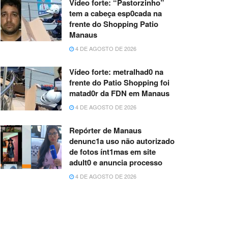
Vídeo forte: “Pastorzinho”
tem a cabeça esp0cada na
frente do Shopping Patio
Manaus
4 DE AGOSTO DE 2026
Vídeo forte: metralhad0 na
frente do Patio Shopping foi
matad0r da FDN em Manaus
4 DE AGOSTO DE 2026
Repórter de Manaus
denunc1a uso não autorizado
de fotos ínt1mas em site
adult0 e anuncia processo
4 DE AGOSTO DE 2026