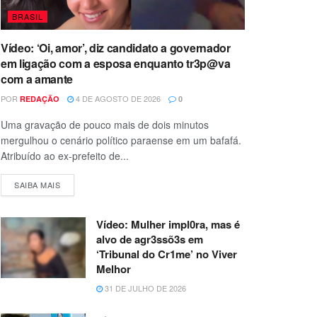
BRASIL
Vídeo: ‘Oi, amor’, diz candidato a governador
em ligação com a esposa enquanto tr3p@va
com a amante
POR
4 DE AGOSTO DE 2026
REDAÇÃO
0
Uma gravação de pouco mais de dois minutos
mergulhou o cenário político paraense em um bafafá.
Atribuído ao ex-prefeito de...
SAIBA MAIS
Vídeo: Mulher impl0ra, mas é
alvo de agr3ssõ3s em
‘Tribunal do Cr1me’ no Viver
Melhor
31 DE JULHO DE 2026