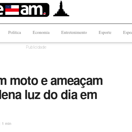
Política
Economia
Entretenimento
Esporte
Espec
Publicidade
am moto e ameaçam
ena luz do dia em
: 1 min