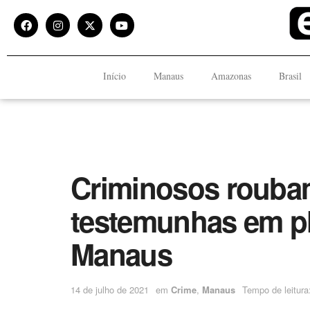
Início
Manaus
Amazonas
Brasil
Criminosos roub
testemunhas em pl
Manaus
14 de julho de 2021
em
Crime
,
Manaus
Tempo de leitura