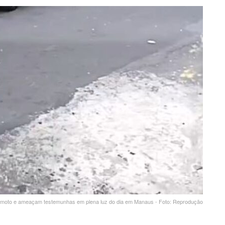
moto e ameaçam testemunhas em plena luz do dia em Manaus - Foto: Reprodução